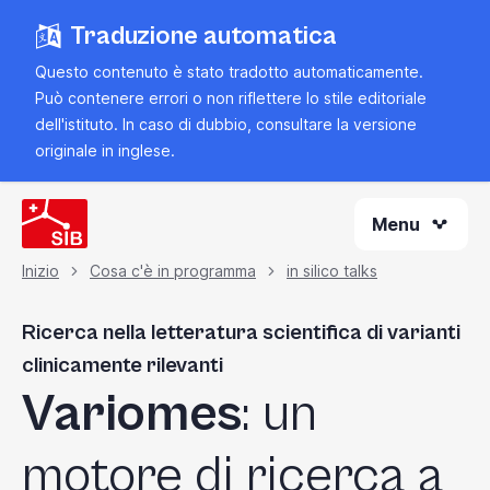
Vai
Traduzione automatica
al
contenuto
Questo contenuto è stato tradotto automaticamente.
principale
Può contenere errori o non riflettere lo stile editoriale
dell'istituto. In caso di dubbio, consultare la
versione
originale in inglese
.
Menu
Inizio
Cosa c'è in programma
in silico talks
Briciola
Ricerca nella letteratura scientifica di varianti
di
clinicamente rilevanti
Variomes
: un
pane
motore di ricerca a