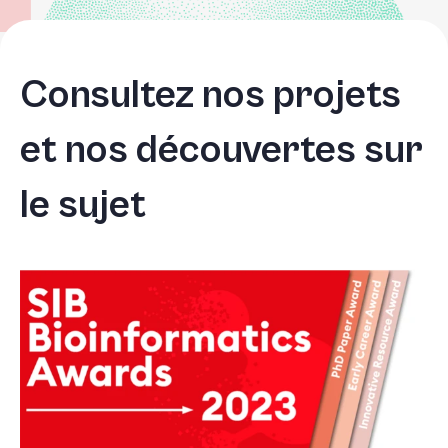
+
/'.
This
Consultez nos projets
shortcut
activates
et nos découvertes sur
the
screen
reader
le sujet
to
help
you
navigate
and
interact
with
the
content.