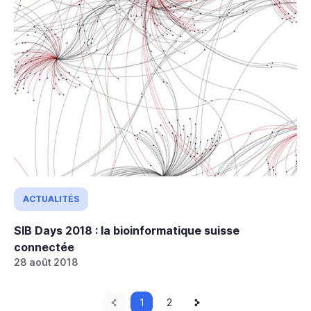
ACTUALITÉS
SIB Days 2018 : la bioinformatique suisse
connectée
28 août 2018
Page
Current
Next
Pagination
1
Page
2
page
page
précédente