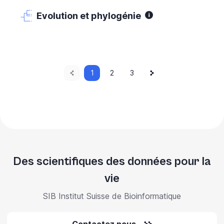
Evolution et phylogénie
Page
Current
Next
Pagination
1
Page
2
Page
3
page
page
précédente
Des scientifiques des données pour la
vie
SIB Institut Suisse de Bioinformatique
Contactez nous