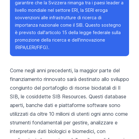
garantire che la Svizzera rimanga tra i paesi leader a
livello mondiale nel settore ERI, la SERI eroga
sovvenzioni alle infrastrutture di ricerca di
importanza nazionale come il SIB. Questo sostegno
è previsto
dall'articolo 15
della legge federale sulla
promozione della ricerca e dell'innovazione
(
RIPA/LERI/FIFG
).
Come negli anni precedenti, la maggior parte del
finanziamento rinnovato sarà destinato allo sviluppo
congiunto del portafoglio di risorse biodatali di Il
SIB, le cosiddette
SIB Resources
. Questi database
aperti, banche dati e piattaforme software sono
utilizzati da oltre 10 milioni di utenti ogni anno come
strumenti fondamentali per gestire, analizzare e
interpretare dati biologici e biomedici, con