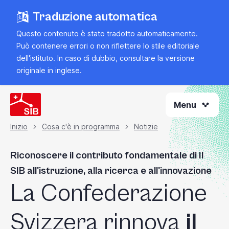
Vai
Traduzione automatica
al
contenuto
Questo contenuto è stato tradotto automaticamente.
principale
Può contenere errori o non riflettere lo stile editoriale
dell'istituto. In caso di dubbio, consultare la
versione
originale in inglese
.
Menu
Inizio
Cosa c'è in programma
Notizie
Briciola
Riconoscere il contributo fondamentale di Il
di
SIB all'istruzione, alla ricerca e all'innovazione
La Confederazione
pane
Svizzera rinnova
il