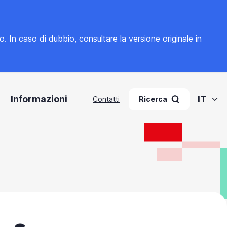
to. In caso di dubbio, consultare la
versione originale in
Informazioni
IT
Contatti
Ricerca