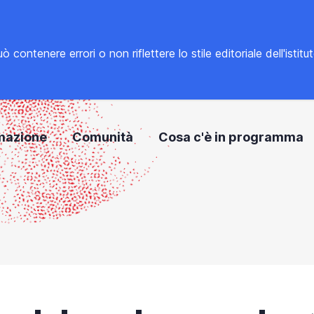
tenere errori o non riflettere lo stile editoriale dell'istitu
mazione
Comunità
Cosa c'è in programma