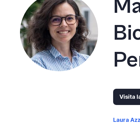
Ma
Bi
Pe
Visita 
Laura Az