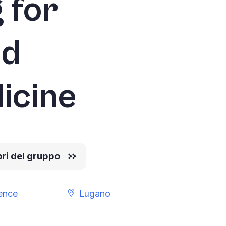
 for
nd
icine
ri del gruppo
gence
Lugano