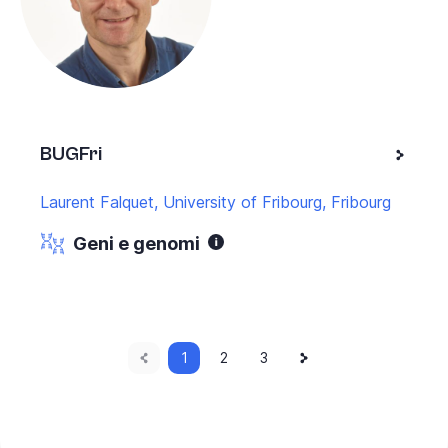
BUGFri
Laurent Falquet, University of Fribourg, Fribourg
Geni e genomi
Pagina
Pagina
Pagina
Paginazione
1
Pagina
2
Pagina
3
attuale
successiva
precedente