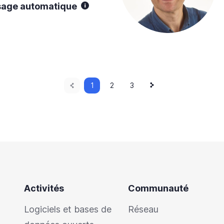
ssage automatique
Page
Next
Current
1
Page
2
Page
3
page
page
précédente
Activités
Communauté
Logiciels et bases de
Réseau