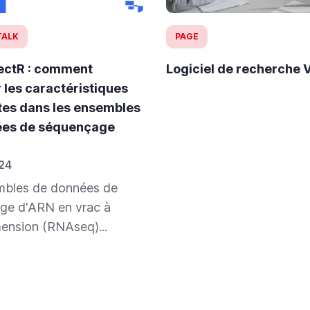
 TALK
PAGE
ectR : comment
Logiciel de recherche V
r les caractéristiques
tes dans les ensembles
ées de séquençage
24
mbles de données de
ge d'ARN en vrac à
ension (RNAseq)...