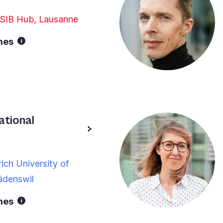
 SIB Hub, Lausanne
mes
ational
ich University of
ädenswil
mes