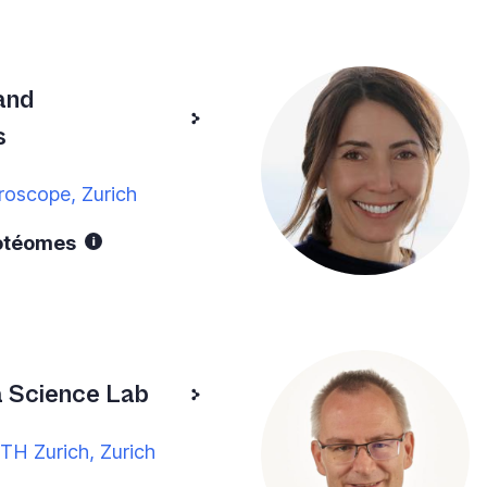
and
s
roscope, Zurich
rotéomes
 Science Lab
ETH Zurich, Zurich