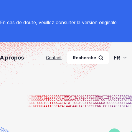
. En cas de doute, veuillez
consulter la version originale
A propos
FR
Contact
Recherche
ATGACGGATGCCGGAATTGGCATGACGGATGCCGGAATTGGCACATAACAA
ATGCCGGAATTGGCACATAACAAGTACTGCCTCGGTCCTTAAGCTGTATTG
TGCCTCGGTCCTTAAGCTGTATTGCACCATATGACGGATGCCGGAATTGGC
GATGCCGGAATTGGCACATAACAAGTACTGCCTCGGTCCTTAAGCTGTATT