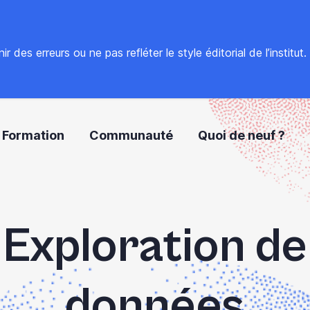
 des erreurs ou ne pas refléter le style éditorial de l’institut
Formation
Communauté
Quoi de neuf ?
Exploration de
données