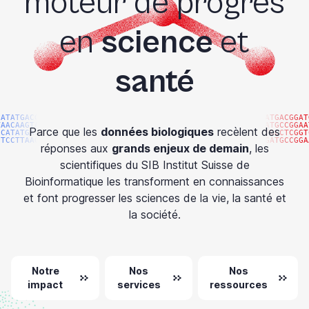
moteur de progrès
en
science
et
santé
CATATGACGG
ATGACGGAT
TAACAAGTAC
ATGCCGGAA
Parce que les
données biologiques
recèlent des
CCATATGACG
TGCCTCGGT
GTCCTTAAGG
GATGCCGGA
réponses aux
grands enjeux de demain
, les
scientifiques du SIB Institut Suisse de
Bioinformatique les transforment en connaissances
et font progresser les sciences de la vie, la santé et
la société.
Notre
Nos
Nos
impact
services
ressources