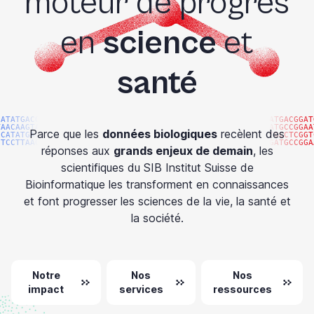
moteur de progrès
en
science
et
santé
CATATGACGG
ATGACGGAT
TAACAAGTAC
ATGCCGGAA
Parce que les
données biologiques
recèlent des
CCATATGACG
TGCCTCGGT
GTCCTTAAGG
GATGCCGGA
réponses aux
grands enjeux de demain
, les
scientifiques du SIB Institut Suisse de
Bioinformatique les transforment en connaissances
et font progresser les sciences de la vie, la santé et
la société.
Notre
Nos
Nos
impact
services
ressources