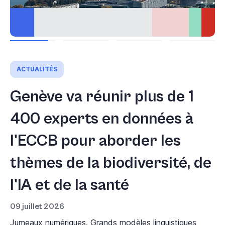
ACTUALITÉS
Genève va réunir plus de 1
S
400 experts en données à
p
l'ECCB pour aborder les
u
thèmes de la biodiversité, de
d
l'IA et de la santé
06
L'
9 juillet 2026
éc
umeaux numériques. Grands modèles linguistiques
de