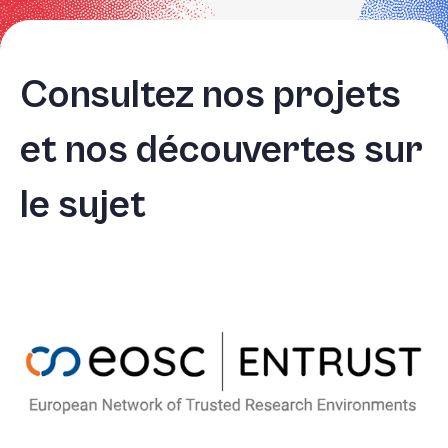
sur
«
Ctrl
Consultez nos projets
+
/
et nos découvertes sur
».
Ce
raccourci
le sujet
active
le
lecteur
d'écran
pour
vous
aider
à
naviguer
et