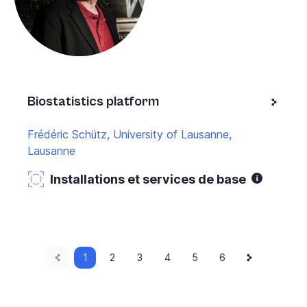
Biostatistics platform
Frédéric Schütz, University of Lausanne,
Lausanne
Installations et services de base
Page
Current
Next
Pagination
1
Page
2
Page
3
Page
4
Page
5
Page
6
page
page
précédente