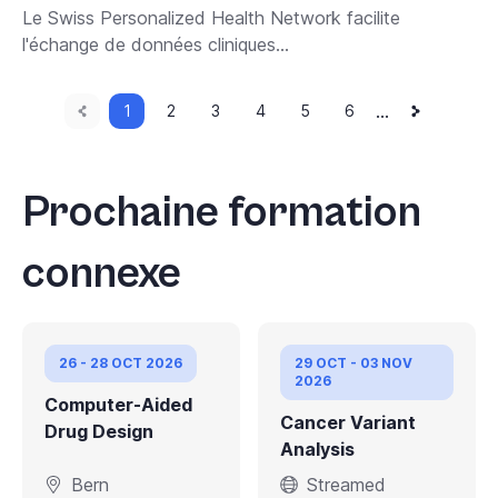
Le Swiss Personalized Health Network facilite
l'échange de données cliniques...
Page
Current
Next
Pagination
…
1
Page
2
Page
3
Page
4
Page
5
Page
6
page
page
précédente
Prochaine formation
connexe
26 - 28 OCT 2026
29 OCT - 03 NOV
2026
Computer-Aided
Cancer Variant
Drug Design
Analysis
Bern
Streamed