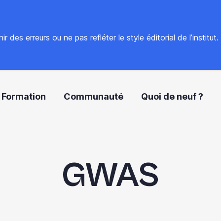
 des erreurs ou ne pas refléter le style éditorial de l’institut
Formation
Communauté
Quoi de neuf ?
GWAS