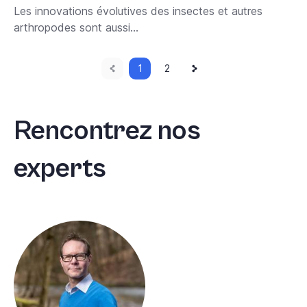
Les innovations évolutives des insectes et autres
arthropodes sont aussi...
Page
Current
Next
Pagination
1
Page
2
page
page
précédente
Rencontrez nos
experts