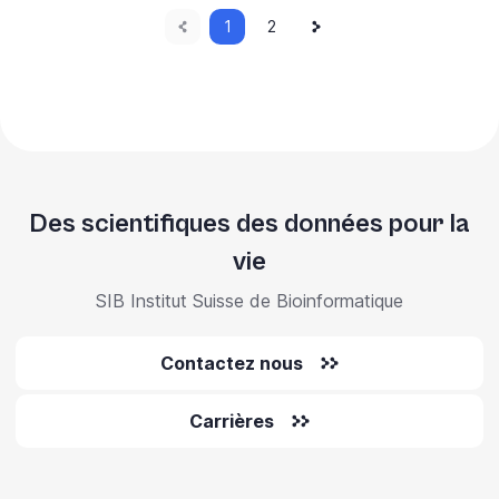
Page
Current
Next
Pagination
1
Page
2
page
page
précédente
Des scientifiques des données pour la
vie
SIB Institut Suisse de Bioinformatique
Contactez nous
Carrières