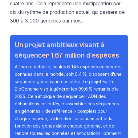
quatre ans. Cela représente une multiplication par
dix du rythme de production actuel, qui passera de
300 à 3 000 génomes par mois.
Un projet ambitieux visant à
séquencer 1,67 million d'espèces
À l'heure actuelle, seules 6 145 espèces eucaryotes
connues dans le monde, soit 0,4 %, disposent d'une
séquence génomique complète.
Le projet Earth
BioGenome
vise à générer les 99,6 % restants d'ici
2035. Cela implique de séquencer l'ADN des
échantillons collectés, d'assembler ces séquences
en génomes « de référence » complets pour
chaque espèce, d'identifier l'emplacement et la
fonction des gènes dans chaque génome, et de
rendre toutes les données et annotations librement