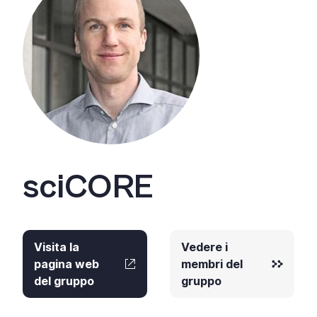
+
/'.
This
shortcut
activates
the
screen
reader
to
help
sciCORE
you
navigate
and
interact
Visita la
Vedere i
with
pagina web
membri del
the
del gruppo
gruppo
content.