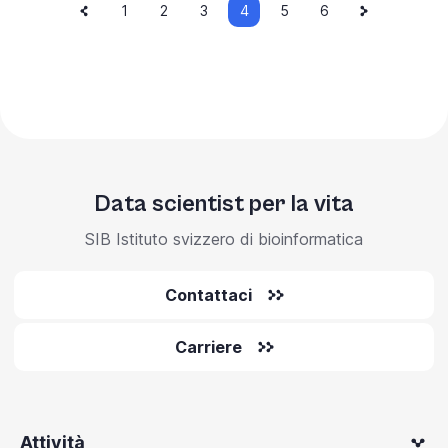
Pagina
Pagina
Pagina
Paginazione
Pagina
1
Pagina
2
Pagina
3
4
Pagina
5
Pagina
6
precedente
attuale
successiva
Data scientist per la vita
SIB Istituto svizzero di bioinformatica
Contattaci
Carriere
Attività