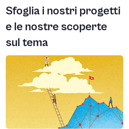
+
Sfoglia i nostri progetti
/'.
This
e le nostre scoperte
shortcut
activates
sul tema
the
screen
reader
to
help
you
navigate
and
interact
with
the
content.