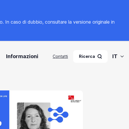
to. In caso di dubbio, consultare la
versione originale in
Informazioni
IT
Contatti
Ricerca