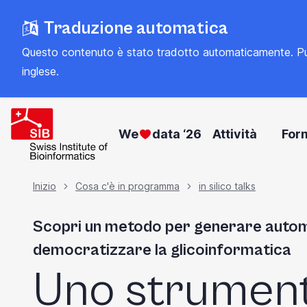
Vai
Traduzione automatica
al
contenuto
Questo contenuto è stato tradotto automaticamente. Può con
principale
inglese
.
We
data ‘26
Attività
For
Briciola
Inizio
Cosa c'è in programma
in silico talks
Scopri un metodo per generare auto
di
democratizzare la glicoinformatica
pane
Uno strumen