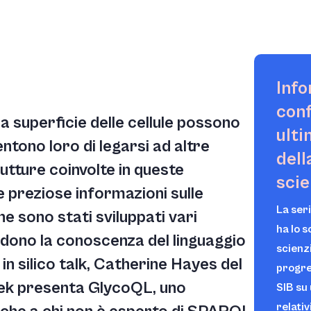
Info
con
a superficie delle cellule possono
ulti
ntono loro di legarsi ad altre
dell
rutture coinvolte in queste
scie
e preziose informazioni sulle
La ser
ine sono stati sviluppati vari
ha lo 
dono la conoscenza del linguaggio
scienzi
n silico talk, Catherine Hayes del
progres
cek presenta GlycoQL, uno
SIB su
relativ