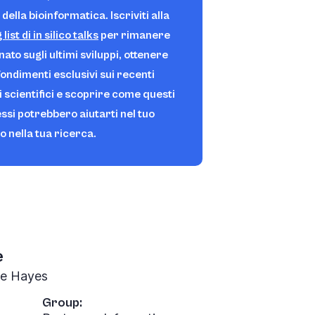
ella bioinformatica. Iscriviti alla
 list
di in silico
talks
per rimanere
ato sugli ultimi sviluppi, ottenere
ondimenti esclusivi sui recenti
i scientifici e scoprire come questi
ssi potrebbero aiutarti nel tuo
o nella tua ricerca.
e
ne Hayes
Group: