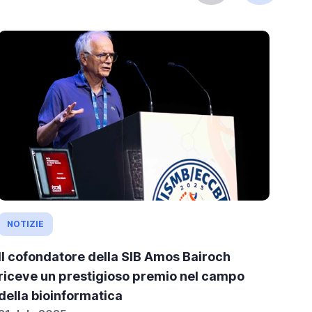
NOTIZIE
OP
Il cofondatore della SIB Amos Bairoch
Il 
riceve un prestigioso premio nel campo
nel
04 
della bioinformatica