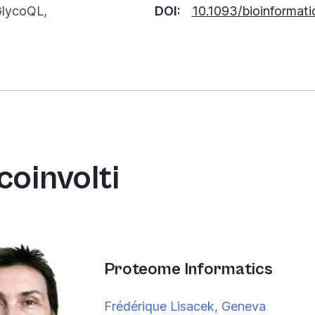
GlycoQL,
DOI:
10.1093/bioinformat
coinvolti
Proteome Informatics
Frédérique Lisacek, Geneva