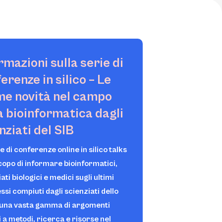
rmazioni sulla serie di
ferenze
in silico
– Le
me novità nel campo
a bioinformatica dagli
nziati del SIB
ie di conferenze online
in silico talks
scopo di informare bioinformatici,
ati biologici e medici sugli ultimi
si compiuti dagli scienziati dello
 una vasta gamma di argomenti
i a metodi, ricerca e risorse nel