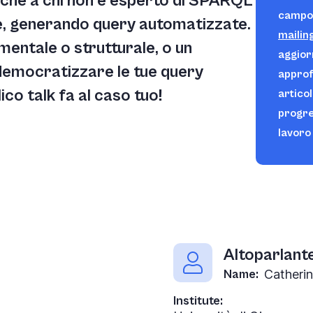
che a chi non è esperto di SPARQL
campo d
ne, generando query automatizzate.
mailing
mentale o strutturale, o un
aggiorn
democratizzare le tue query
approf
ico talk fa al caso tuo!
articol
progre
lavoro 
Altoparlant
Name:
Catheri
Institute: