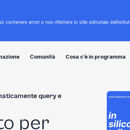
tenere errori o non riflettere lo stile editoriale dell'istitu
mazione
Comunità
Cosa c'è in programma
maticamente query e
to per