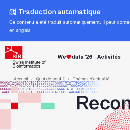
Skip
Traduction automatique
to
main
Ce contenu a été traduit automatiquement. Il peut contenir
content
en anglais
.
We
data ‘26
Activités
Fil
Accueil
Quoi de neuf ?
Thèmes d'actualité
GCACATAACAAGTACTGCTCGGTCCTTAAGCTGTATTGCACCATATGACGG
AAGCTGTATTGCACCATATGACGGATGCCGGAATTGGCACATAACAAGTAC
CCGGAATTGGCACATAACAACGGTCCTTAAGCTGTATTGCACCATATGACG
TAAGCTGTATTTCGGTCCTTAAGCTGTATTCCTTAACAACGGTCCTTAAGG
Recon
d'Ariane