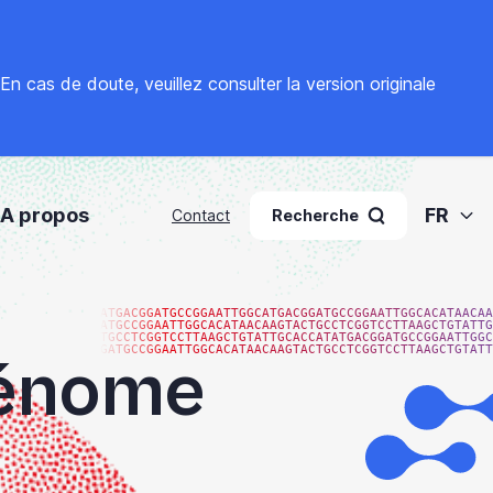
. En cas de doute, veuillez
consulter la version originale
A propos
FR
Contact
Recherche
ATGACGGATGCCGGAATTGGCATGACGGATGCCGGAATTGGCACATAACAA
ATGCCGGAATTGGCACATAACAAGTACTGCCTCGGTCCTTAAGCTGTATTG
TGCCTCGGTCCTTAAGCTGTATTGCACCATATGACGGATGCCGGAATTGGC
GATGCCGGAATTGGCACATAACAAGTACTGCCTCGGTCCTTAAGCTGTATT
génome