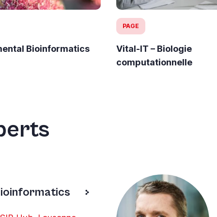
PAGE
ental Bioinformatics
Vital-IT – Biologie
computationnelle
perts
ioinformatics