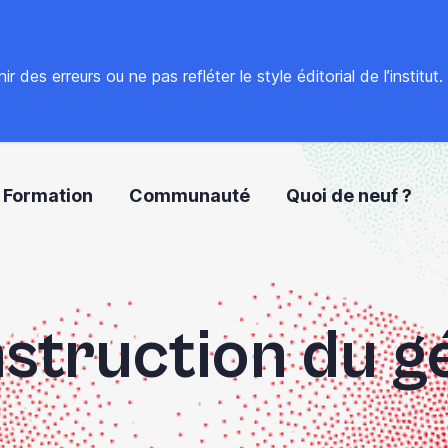
 des erreurs ou ne pas refléter le style éditorial de l’institut
Formation
Communauté
Quoi de neuf ?
struction du 