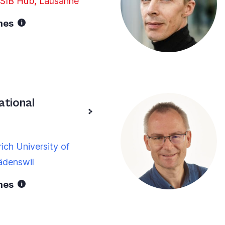
 SIB Hub, Lausanne
mes
ational
ich University of
ädenswil
mes