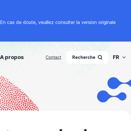
. En cas de doute, veuillez
consulter la version originale
A propos
FR
Contact
Recherche