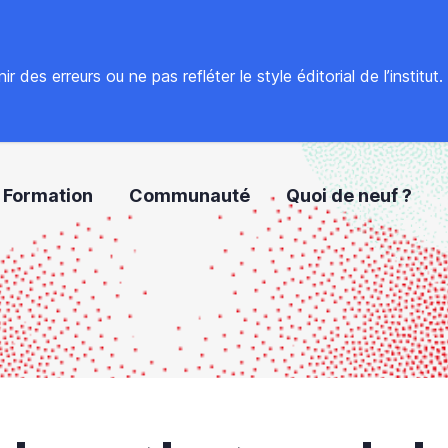
 des erreurs ou ne pas refléter le style éditorial de l’institut
Formation
Communauté
Quoi de neuf ?