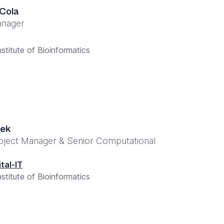
 Cola
anager
stitute of Bioinformatics
rek
roject Manager & Senior Computational
ital-IT
stitute of Bioinformatics