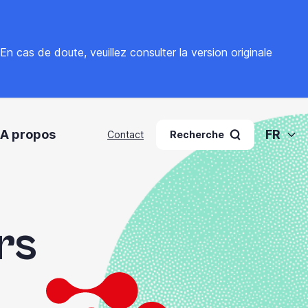
. En cas de doute, veuillez
consulter la version originale
A propos
FR
Contact
Recherche
rs