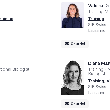
Valeria Di
Training M
raining
Training
SIB Swiss In
Lausanne
Courriel
Diana Ma
ional Biologist
Training P
Biologist
,
Training
V
SIB Swiss In
Lausanne
Courriel