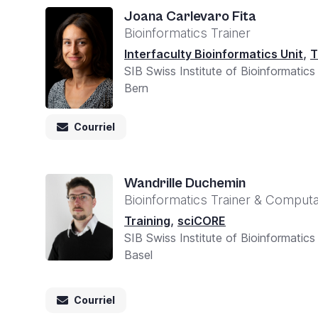
you
Joana Carlevaro Fita
Bioinformatics Trainer
navigate
,
Interfaculty Bioinformatics Unit
T
and
SIB Swiss Institute of Bioinformatics
interact
Bern
with
the
Courriel
content.
Wandrille Duchemin
Bioinformatics Trainer & Computat
,
Training
sciCORE
SIB Swiss Institute of Bioinformatics
Basel
Courriel