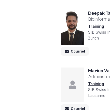
Deepak T
Bioinformat
Training
SIB Swiss In
Zurich
Courriel
Marion V
Administra
Training
SIB Swiss In
Lausanne
Courriel