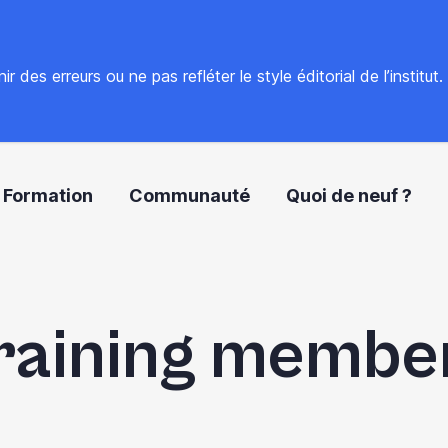
 des erreurs ou ne pas refléter le style éditorial de l’institut
Formation
Communauté
Quoi de neuf ?
raining membe