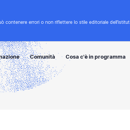
tenere errori o non riflettere lo stile editoriale dell'istitu
mazione
Comunità
Cosa c'è in programma