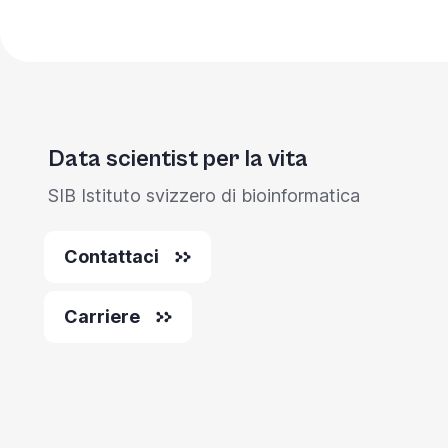
la
navigazione
e
l'interazione
con
Data scientist per la vita
il
SIB Istituto svizzero di bioinformatica
contenuto.
Contattaci
Carriere