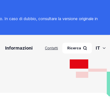
to. In caso di dubbio, consultare la
versione originale in
Informazioni
IT
Contatti
Ricerca