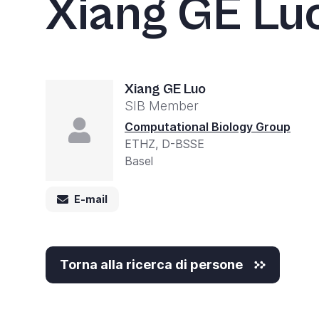
Xiang GE Lu
in
One
Accessibilità,
premere
"Ctrl
Xiang GE Luo
SIB Member
+
Computational Biology Group
/".
ETHZ, D-BSSE
Questo
Basel
collegamento
attiva
E-mail
lo
screen
Torna alla ricerca di persone
reader
per
facilitare