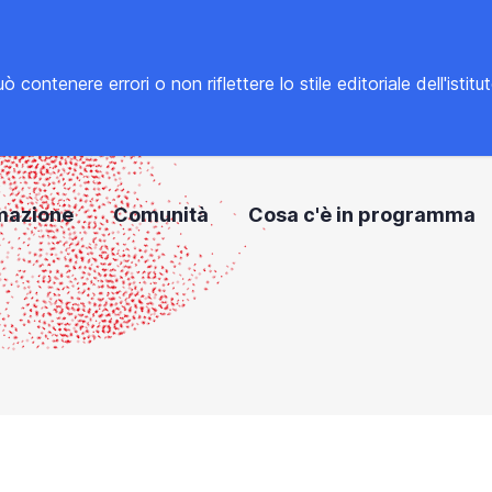
tenere errori o non riflettere lo stile editoriale dell'istitu
mazione
Comunità
Cosa c'è in programma