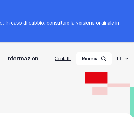
to. In caso di dubbio, consultare la
versione originale in
Informazioni
IT
Contatti
Ricerca