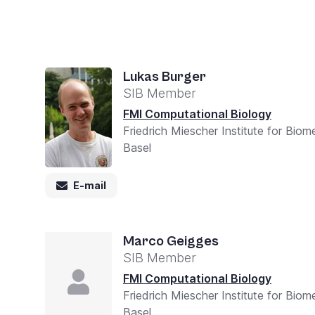
la
navigazione
e
Lukas Burger
l'interazione
SIB Member
con
FMI Computational Biology
il
Friedrich Miescher Institute for Bio
contenuto.
Basel
E-mail
Marco Geigges
SIB Member
FMI Computational Biology
Friedrich Miescher Institute for Bio
Basel