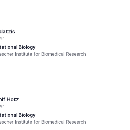
datzis
er
ational Biology
escher Institute for Biomedical Research
lf Hotz
er
ational Biology
escher Institute for Biomedical Research