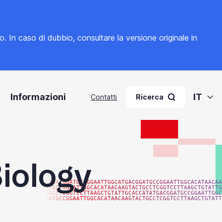
to. In caso di dubbio, consultare la
versione originale in
Informazioni
IT
Contatti
Ricerca
iology
ATGACGGATGCCGGAATTGGCATGACGGATGCCGGAATTGGCACATAACAA
ATGCCGGAATTGGCACATAACAAGTACTGCCTCGGTCCTTAAGCTGTATTG
TGCCTCGGTCCTTAAGCTGTATTGCACCATATGACGGATGCCGGAATTGGC
GATGCCGGAATTGGCACATAACAAGTACTGCCTCGGTCCTTAAGCTGTATT