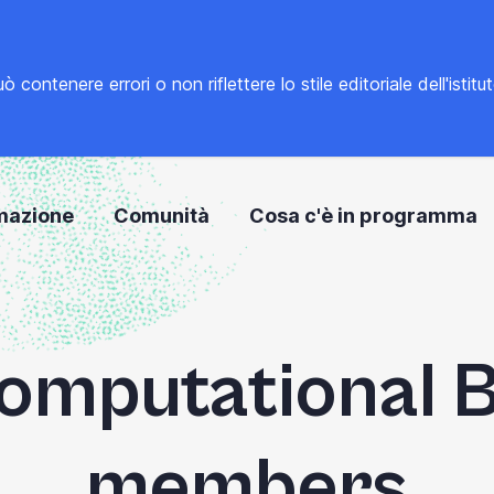
tenere errori o non riflettere lo stile editoriale dell'istitu
mazione
Comunità
Cosa c'è in programma
omputational B
members