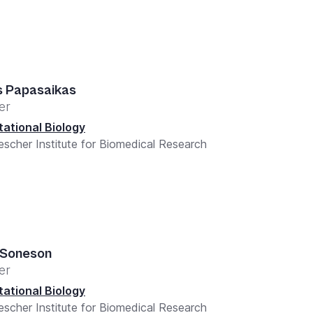
s Papasaikas
er
ational Biology
escher Institute for Biomedical Research
 Soneson
er
ational Biology
escher Institute for Biomedical Research