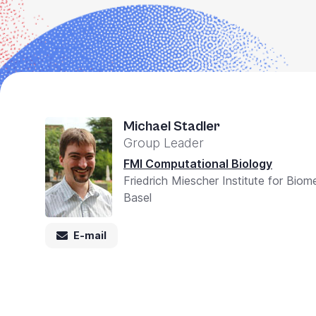
in
One
Accessibilità,
premere
"Ctrl
+
Michael Stadler
/".
Group Leader
Questo
FMI Computational Biology
collegamento
Friedrich Miescher Institute for Bio
attiva
Basel
lo
E-mail
screen
reader
per
facilitare