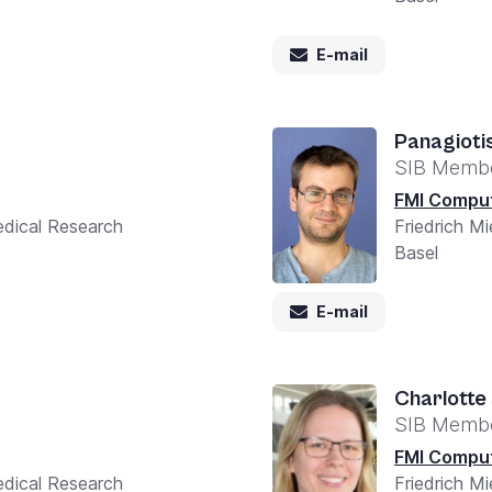
E-mail
Panagioti
SIB Memb
FMI Comput
medical Research
Friedrich Mi
Basel
E-mail
Charlotte
SIB Memb
FMI Comput
medical Research
Friedrich Mi