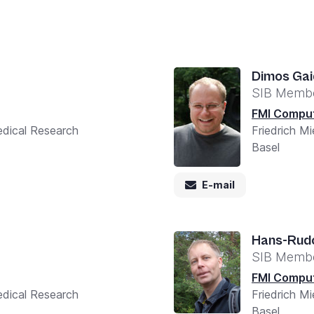
Dimos Gai
SIB Memb
FMI Comput
medical Research
Friedrich Mi
Basel
E-mail
Hans-Rudo
SIB Memb
FMI Comput
medical Research
Friedrich Mi
Basel