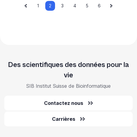
Page
Current
Next
Pagination
Page
1
2
Page
3
Page
4
Page
5
Page
6
précédente
page
page
Des scientifiques des données pour la
vie
SIB Institut Suisse de Bioinformatique
Contactez nous
Carrières