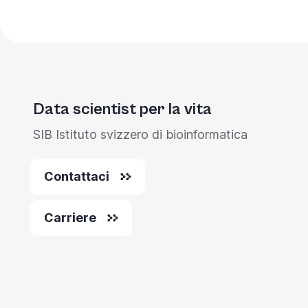
you
navigate
and
interact
with
Data scientist per la vita
the
SIB Istituto svizzero di bioinformatica
content.
Contattaci
Carriere