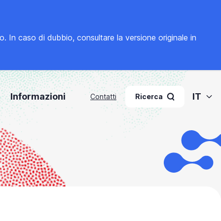
to. In caso di dubbio, consultare la
versione originale in
Informazioni
IT
Contatti
Ricerca