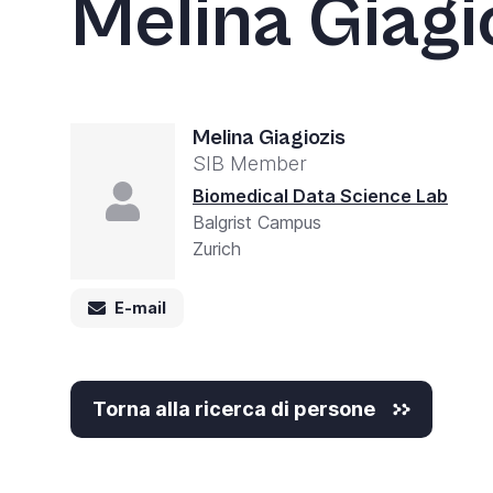
Melina Giagi
Accessibility
screen
reader,
press
'Ctrl
Melina Giagiozis
SIB Member
+
Biomedical Data Science Lab
/'.
Balgrist Campus
This
Zurich
shortcut
activates
E-mail
the
screen
Torna alla ricerca di persone
reader
to
help