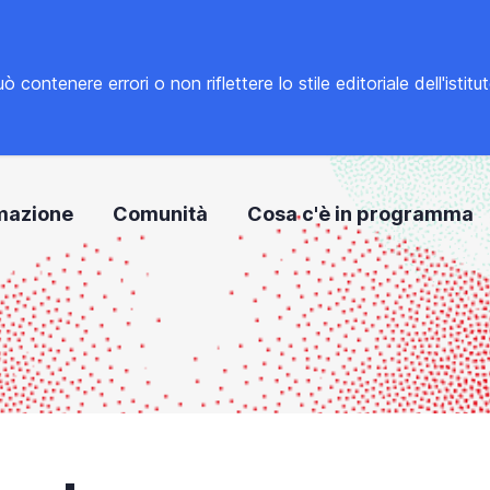
tenere errori o non riflettere lo stile editoriale dell'istitu
mazione
Comunità
Cosa c'è in programma