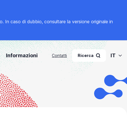
to. In caso di dubbio, consultare la
versione originale in
Informazioni
IT
Contatti
Ricerca