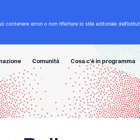
tenere errori o non riflettere lo stile editoriale dell'istitu
mazione
Comunità
Cosa c'è in programma