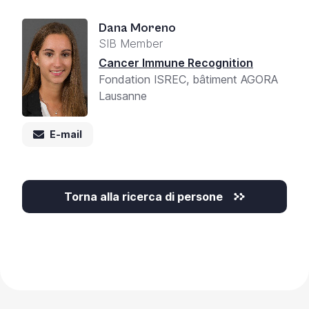
+
Dana Moreno
/'.
SIB Member
This
shortcut
Cancer Immune Recognition
activates
Fondation ISREC, bâtiment AGORA
the
Lausanne
screen
reader
E-mail
to
help
you
navigate
Torna alla ricerca di persone
and
interact
with
the
content.