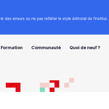
 des erreurs ou ne pas refléter le style éditorial de l’institut
Formation
Communauté
Quoi de neuf ?