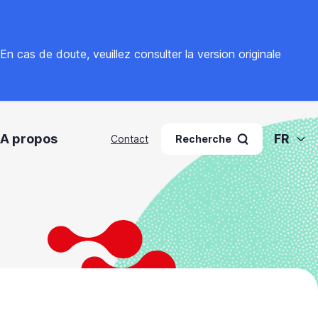
. En cas de doute, veuillez
consulter la version originale
A propos
FR
Contact
Recherche