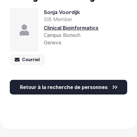
+
Sonja Voordijk
/'.
SIB Member
This
shortcut
Clinical Bioinformatics
activates
Campus Biotech
the
Geneva
screen
reader
Courriel
to
help
you
navigate
Retour à la recherche de personnes
and
interact
with
the
content.