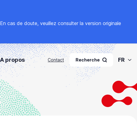
. En cas de doute, veuillez
consulter la version originale
A propos
FR
Contact
Recherche