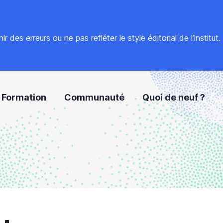
 des erreurs ou ne pas refléter le style éditorial de l’institut
Formation
Communauté
Quoi de neuf ?