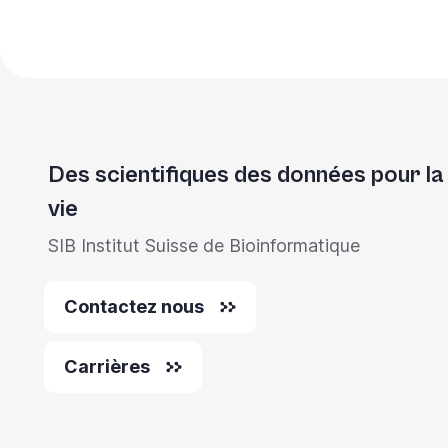
lecteur
d'écran
pour
vous
aider
Des scientifiques des données pour la
à
naviguer
vie
et
SIB Institut Suisse de Bioinformatique
à
interagir
Contactez nous
avec
le
Carrières
contenu.