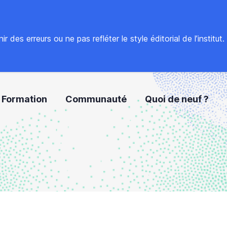
 des erreurs ou ne pas refléter le style éditorial de l’institut
Formation
Communauté
Quoi de neuf ?