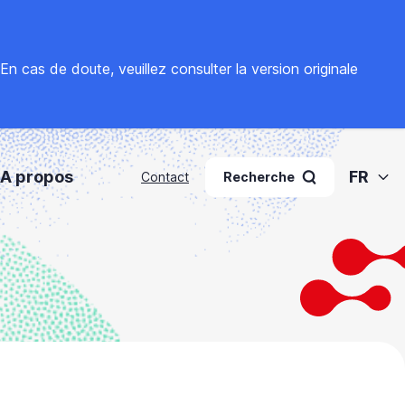
. En cas de doute, veuillez
consulter la version originale
A propos
FR
Contact
Recherche