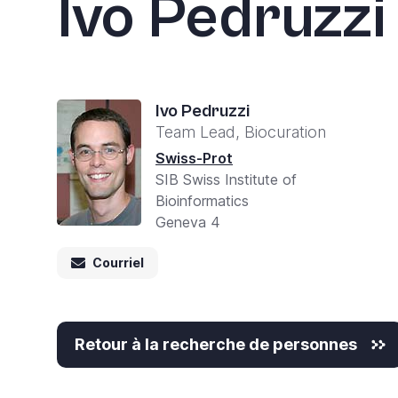
Ivo Pedruzzi
All
in
One
Accessibility,
appuyez
Ivo Pedruzzi
Team Lead, Biocuration
sur
Swiss-Prot
«
SIB Swiss Institute of
Ctrl
Bioinformatics
+
Geneva 4
/
Courriel
».
Ce
raccourci
Retour à la recherche de personnes
active
le