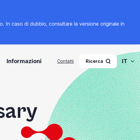
to. In caso di dubbio, consultare la
versione originale in
Informazioni
IT
Contatti
Ricerca
sary