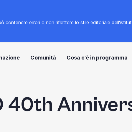
tenere errori o non riflettere lo stile editoriale dell'istitu
mazione
Comunità
Cosa c'è in programma
 40th Anniver