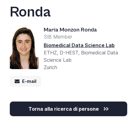
+
Ronda
/'.
This
shortcut
Maria Monzon Ronda
activates
SIB Member
the
Biomedical Data Science Lab
screen
ETHZ, D-HEST, Biomedical Data
reader
Science Lab
to
Zurich
help
you
E-mail
navigate
and
interact
with
Torna alla ricerca di persone
the
content.