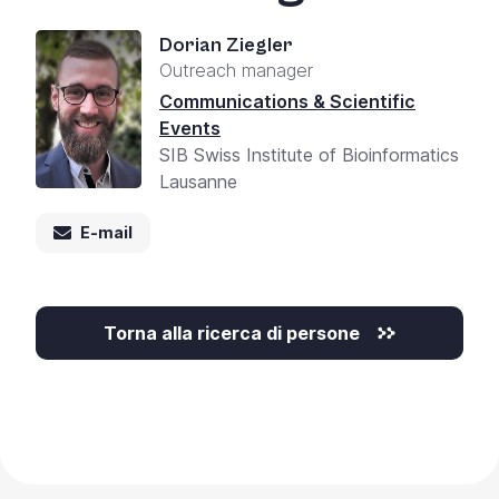
+
Dorian Ziegler
/'.
Outreach manager
This
shortcut
Communications & Scientific
activates
Events
the
SIB Swiss Institute of Bioinformatics
screen
Lausanne
reader
E-mail
to
help
you
navigate
Torna alla ricerca di persone
and
interact
with
the
content.