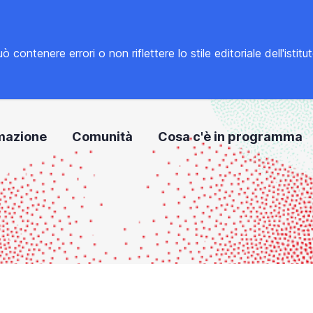
tenere errori o non riflettere lo stile editoriale dell'istitu
mazione
Comunità
Cosa c'è in programma