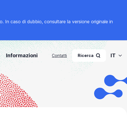
to. In caso di dubbio, consultare la
versione originale in
Informazioni
IT
Contatti
Ricerca