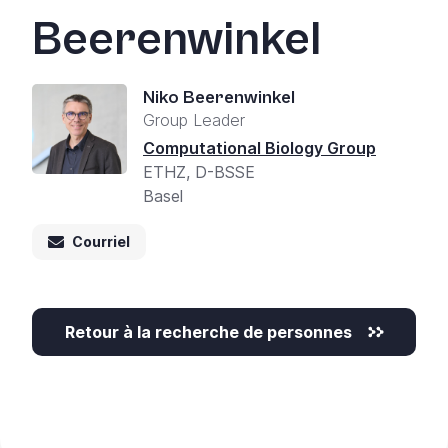
+
Beerenwinkel
/'.
This
shortcut
Niko Beerenwinkel
activates
Group Leader
the
Computational Biology Group
screen
ETHZ, D-BSSE
reader
Basel
to
help
Courriel
you
navigate
and
interact
Retour à la recherche de personnes
with
the
content.