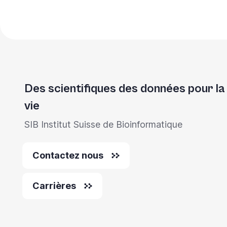
you
navigate
and
interact
with
Des scientifiques des données pour la
the
content.
vie
SIB Institut Suisse de Bioinformatique
Contactez nous
Carrières