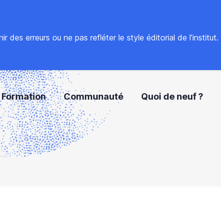
 des erreurs ou ne pas refléter le style éditorial de l’institut
Formation
Communauté
Quoi de neuf ?