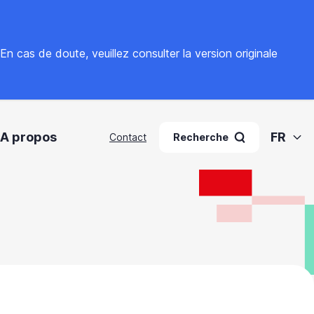
. En cas de doute, veuillez
consulter la version originale
A propos
FR
Contact
Recherche