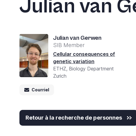
Julian van 
Accessibility
screen
reader,
press
'Ctrl
Julian van Gerwen
SIB Member
+
Cellular consequences of
/'.
genetic variation
This
ETHZ, Biology Department
shortcut
Zurich
activates
Courriel
the
screen
reader
Retour à la recherche de personnes
to
help