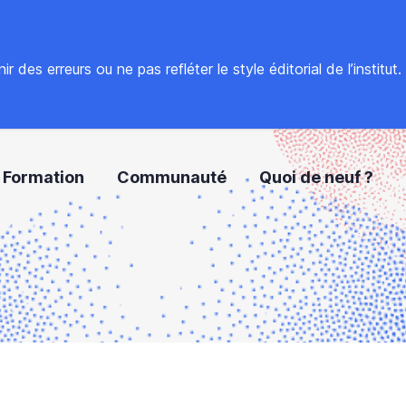
 des erreurs ou ne pas refléter le style éditorial de l’institut
Formation
Communauté
Quoi de neuf ?