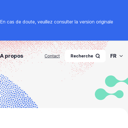
. En cas de doute, veuillez
consulter la version originale
A propos
FR
Contact
Recherche