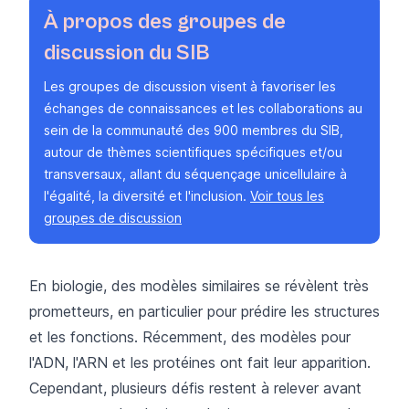
À propos des groupes de
discussion du SIB
Les groupes de discussion visent à favoriser les
échanges de connaissances et les collaborations au
sein de la communauté des 900 membres du SIB,
autour de thèmes scientifiques spécifiques et/ou
transversaux, allant du séquençage unicellulaire à
l'égalité, la diversité et l'inclusion.
Voir tous les
groupes de discussion
En biologie, des modèles similaires se révèlent très
prometteurs, en particulier pour prédire les structures
et les fonctions. Récemment, des modèles pour
l'ADN, l'ARN et les protéines ont fait leur apparition.
Cependant, plusieurs défis restent à relever avant