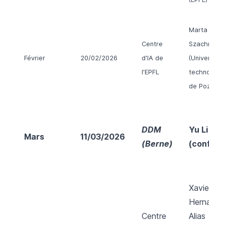
Marta
Centre
Szachniuk
Février
20/02/2026
d'IA de
(Université
l'EPFL
technologi
de Poznan)
DDM
Yu Li
Mars
11/03/2026
(Berne)
(confirm
Xavier
Hernande
Centre
Alias