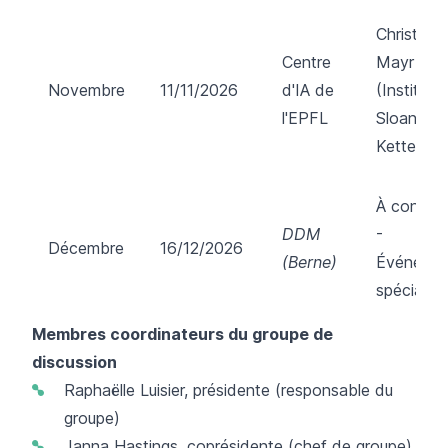
Christine
Centre
Mayr
Novembre
11/11/2026
d'IA de
(Institut
l'EPFL
Sloan
Kettering)
À confirm
DDM
-
Décembre
16/12/2026
(Berne)
Événeme
spécial
Membres coordinateurs du groupe de
discussion
Raphaëlle Luisier
, présidente (responsable du
groupe)
Janna Hastings
, coprésidente (chef de groupe)