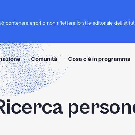
tenere errori o non riflettere lo stile editoriale dell'istitu
mazione
Comunità
Cosa c'è in programma
Ricerca person