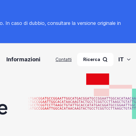
to. In caso di dubbio, consultare la
versione originale in
Informazioni
IT
Contatti
Ricerca
e
ATGACGGATGCCGGAATTGGCATGACGGATGCCGGAATTGGCACATAACAA
ATGCCGGAATTGGCACATAACAAGTACTGCCTCGGTCCTTAAGCTGTATTG
TGCCTCGGTCCTTAAGCTGTATTGCACCATATGACGGATGCCGGAATTGGC
GATGCCGGAATTGGCACATAACAAGTACTGCCTCGGTCCTTAAGCTGTATT